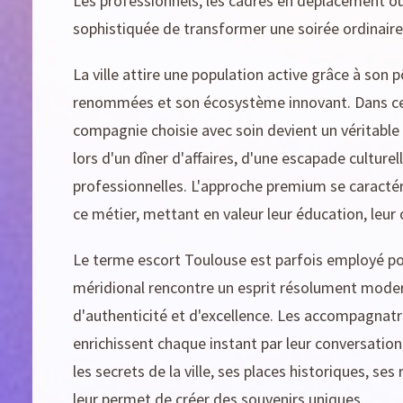
Les professionnels, les cadres en déplacement ou
sophistiquée de transformer une soirée ordinair
La ville attire une population active grâce à so
renommées et son écosystème innovant. Dans ce co
compagnie choisie avec soin devient un véritable a
lors d'un dîner d'affaires, d'une escapade culture
professionnelles. L'approche premium se caractér
ce métier, mettant en valeur leur éducation, leur 
Le terme escort Toulouse est parfois employé pou
méridional rencontre un esprit résolument modern
d'authenticité et d'excellence. Les accompagnatr
enrichissent chaque instant par leur conversation, 
les secrets de la ville, ses places historiques, se
leur permet de créer des souvenirs uniques.